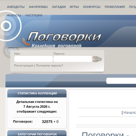
АНЕКДОТЫ
АФОРИЗМЫ
ЗАГАДКИ
ИГРЫ
КОНКУРСЫ
ПОЖЕЛАНИЯ
ПОЗ
ФОКУСЫ
ЧАСТУШКИ
Ник:
Пароль:
Регистрация
|
Потеряли пароль?
СТАТИСТИКА КОЛЛЕКЦИИ
Детальная статистика на
7 Августа 2026 г.
отображает следующее:
[
Начало
Поговорок:
32075
+ 0
Поговорки -
КАТЕГОРИИ ПОГОВОРОК