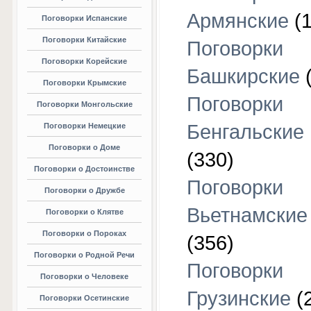
Армянские
(1
Поговорки Испанские
Поговорки Китайские
Поговорки
Поговорки Корейские
Башкирские
(
Поговорки Крымские
Поговорки
Поговорки Монгольские
Бенгальские
Поговорки Немецкие
Поговорки о Доме
(330)
Поговорки о Достоинстве
Поговорки
Поговорки о Дружбе
Вьетнамские
Поговорки о Клятве
Поговорки о Пороках
(356)
Поговорки о Родной Речи
Поговорки
Поговорки о Человеке
Грузинские
(
Поговорки Осетинские