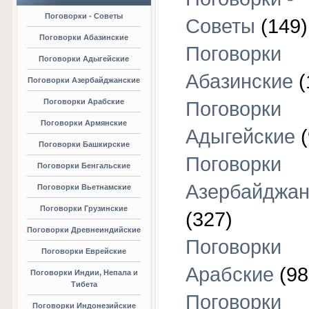
Поговорки - Советы
Советы
(149)
Поговорки Абазинские
Поговорки
Поговорки Адыгейские
Абазинские
(
Поговорки Азербайджанские
Поговорки Арабские
Поговорки
Поговорки Армянские
Адыгейские
(
Поговорки Башкирские
Поговорки
Поговорки Бенгальские
Азербайджан
Поговорки Вьетнамские
Поговорки Грузинские
(327)
Поговорки Древнеиндийские
Поговорки
Поговорки Еврейские
Арабские
(98
Поговорки Индии, Непала и
Тибета
Поговорки
Поговорки Индонезийские