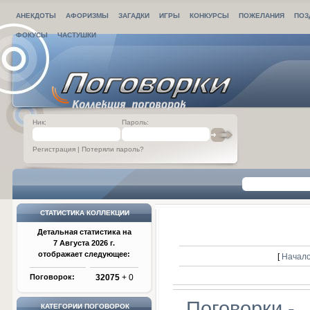
АНЕКДОТЫ
АФОРИЗМЫ
ЗАГАДКИ
ИГРЫ
КОНКУРСЫ
ПОЖЕЛАНИЯ
ПОЗ
ФОКУСЫ
ЧАСТУШКИ
Ник:
Пароль:
Регистрация
|
Потеряли пароль?
СТАТИСТИКА КОЛЛЕКЦИИ
Детальная статистика на
7 Августа 2026 г.
отображает следующее:
[
Начало
Поговорок:
32075
+ 0
Поговорки -
КАТЕГОРИИ ПОГОВОРОК