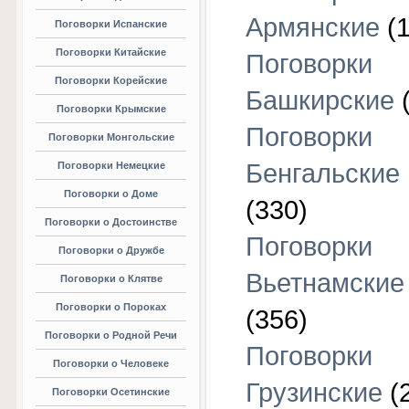
Армянские
(1
Поговорки Испанские
Поговорки Китайские
Поговорки
Поговорки Корейские
Башкирские
(
Поговорки Крымские
Поговорки
Поговорки Монгольские
Бенгальские
Поговорки Немецкие
Поговорки о Доме
(330)
Поговорки о Достоинстве
Поговорки
Поговорки о Дружбе
Вьетнамские
Поговорки о Клятве
Поговорки о Пороках
(356)
Поговорки о Родной Речи
Поговорки
Поговорки о Человеке
Грузинские
(
Поговорки Осетинские