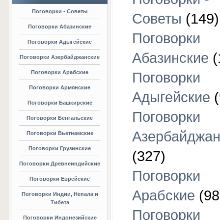
Поговорки - Советы
Советы
(149)
Поговорки Абазинские
Поговорки
Поговорки Адыгейские
Абазинские
(
Поговорки Азербайджанские
Поговорки Арабские
Поговорки
Поговорки Армянские
Адыгейские
(
Поговорки Башкирские
Поговорки
Поговорки Бенгальские
Азербайджан
Поговорки Вьетнамские
Поговорки Грузинские
(327)
Поговорки Древнеиндийские
Поговорки
Поговорки Еврейские
Арабские
(98
Поговорки Индии, Непала и
Тибета
Поговорки
Поговорки Индонезийские