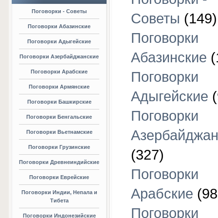
Поговорки - Советы
Советы
(149)
Поговорки Абазинские
Поговорки
Поговорки Адыгейские
Абазинские
(
Поговорки Азербайджанские
Поговорки Арабские
Поговорки
Поговорки Армянские
Адыгейские
(
Поговорки Башкирские
Поговорки
Поговорки Бенгальские
Азербайджан
Поговорки Вьетнамские
Поговорки Грузинские
(327)
Поговорки Древнеиндийские
Поговорки
Поговорки Еврейские
Арабские
(98
Поговорки Индии, Непала и
Тибета
Поговорки
Поговорки Индонезийские