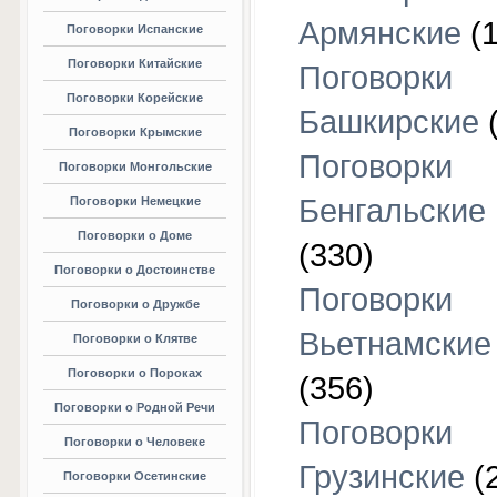
Армянские
(1
Поговорки Испанские
Поговорки Китайские
Поговорки
Поговорки Корейские
Башкирские
(
Поговорки Крымские
Поговорки
Поговорки Монгольские
Бенгальские
Поговорки Немецкие
Поговорки о Доме
(330)
Поговорки о Достоинстве
Поговорки
Поговорки о Дружбе
Вьетнамские
Поговорки о Клятве
Поговорки о Пороках
(356)
Поговорки о Родной Речи
Поговорки
Поговорки о Человеке
Грузинские
(
Поговорки Осетинские