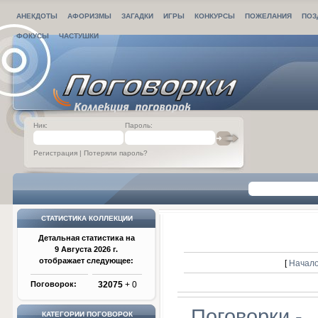
АНЕКДОТЫ
АФОРИЗМЫ
ЗАГАДКИ
ИГРЫ
КОНКУРСЫ
ПОЖЕЛАНИЯ
ПОЗ
ФОКУСЫ
ЧАСТУШКИ
Ник:
Пароль:
Регистрация
|
Потеряли пароль?
СТАТИСТИКА КОЛЛЕКЦИИ
Детальная статистика на
9 Августа 2026 г.
отображает следующее:
[
Начало
Поговорок:
32075
+ 0
Поговорки -
КАТЕГОРИИ ПОГОВОРОК