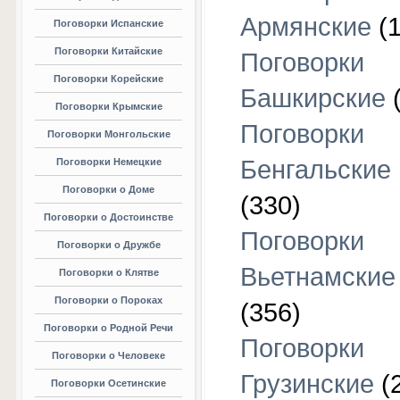
Армянские
(1
Поговорки Испанские
Поговорки Китайские
Поговорки
Поговорки Корейские
Башкирские
(
Поговорки Крымские
Поговорки
Поговорки Монгольские
Бенгальские
Поговорки Немецкие
Поговорки о Доме
(330)
Поговорки о Достоинстве
Поговорки
Поговорки о Дружбе
Вьетнамские
Поговорки о Клятве
Поговорки о Пороках
(356)
Поговорки о Родной Речи
Поговорки
Поговорки о Человеке
Грузинские
(
Поговорки Осетинские