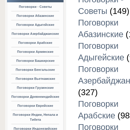
Поговорки - Советы
Советы
(149)
Поговорки Абазинские
Поговорки
Поговорки Адыгейские
Абазинские
(
Поговорки Азербайджанские
Поговорки Арабские
Поговорки
Поговорки Армянские
Адыгейские
(
Поговорки Башкирские
Поговорки
Поговорки Бенгальские
Азербайджан
Поговорки Вьетнамские
Поговорки Грузинские
(327)
Поговорки Древнеиндийские
Поговорки
Поговорки Еврейские
Арабские
(98
Поговорки Индии, Непала и
Тибета
Поговорки
Поговорки Индонезийские