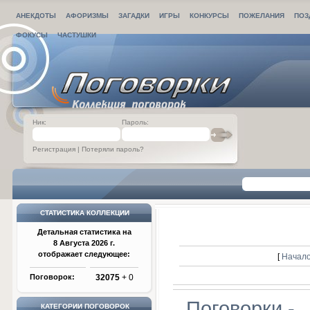
АНЕКДОТЫ
АФОРИЗМЫ
ЗАГАДКИ
ИГРЫ
КОНКУРСЫ
ПОЖЕЛАНИЯ
ПОЗ
ФОКУСЫ
ЧАСТУШКИ
Ник:
Пароль:
Регистрация
|
Потеряли пароль?
СТАТИСТИКА КОЛЛЕКЦИИ
Детальная статистика на
8 Августа 2026 г.
отображает следующее:
[
Начало
Поговорок:
32075
+ 0
Поговорки -
КАТЕГОРИИ ПОГОВОРОК