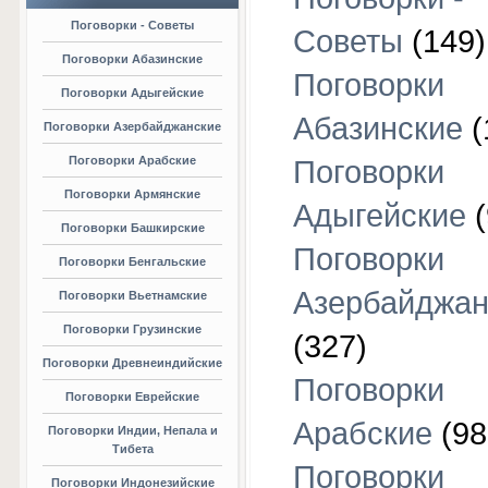
Поговорки - Советы
Советы
(149)
Поговорки Абазинские
Поговорки
Поговорки Адыгейские
Абазинские
(
Поговорки Азербайджанские
Поговорки Арабские
Поговорки
Поговорки Армянские
Адыгейские
(
Поговорки Башкирские
Поговорки
Поговорки Бенгальские
Азербайджан
Поговорки Вьетнамские
Поговорки Грузинские
(327)
Поговорки Древнеиндийские
Поговорки
Поговорки Еврейские
Арабские
(98
Поговорки Индии, Непала и
Тибета
Поговорки
Поговорки Индонезийские