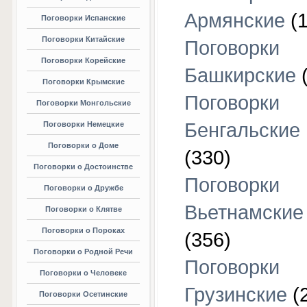
Армянские
(1
Поговорки Испанские
Поговорки Китайские
Поговорки
Поговорки Корейские
Башкирские
(
Поговорки Крымские
Поговорки
Поговорки Монгольские
Бенгальские
Поговорки Немецкие
Поговорки о Доме
(330)
Поговорки о Достоинстве
Поговорки
Поговорки о Дружбе
Вьетнамские
Поговорки о Клятве
Поговорки о Пороках
(356)
Поговорки о Родной Речи
Поговорки
Поговорки о Человеке
Грузинские
(
Поговорки Осетинские