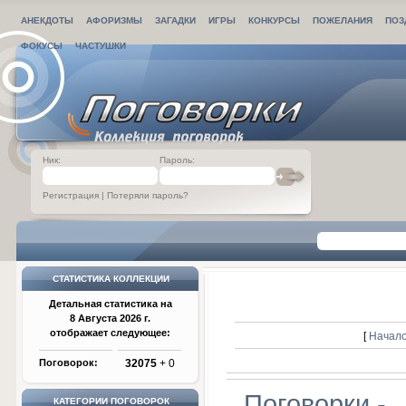
АНЕКДОТЫ
АФОРИЗМЫ
ЗАГАДКИ
ИГРЫ
КОНКУРСЫ
ПОЖЕЛАНИЯ
ПОЗ
ФОКУСЫ
ЧАСТУШКИ
Ник:
Пароль:
Регистрация
|
Потеряли пароль?
СТАТИСТИКА КОЛЛЕКЦИИ
Детальная статистика на
8 Августа 2026 г.
отображает следующее:
[
Начало
Поговорок:
32075
+ 0
Поговорки -
КАТЕГОРИИ ПОГОВОРОК