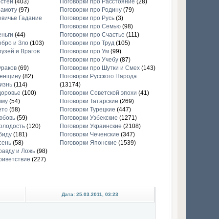
остей
(403)
Поговорки про Расстояние
(28)
рамоту
(97)
Поговорки про Родину
(79)
евичье Гадание
Поговорки про Русь
(3)
Поговорки про Семью
(98)
еньги
(44)
Поговорки про Счастье
(111)
обро и Зло
(103)
Поговорки про Труд
(105)
рузей и Врагов
Поговорки про Ум
(99)
Поговорки про Учебу
(87)
ураков
(69)
Поговорки про Шутки и Смех
(143)
Женщину
(82)
Поговорки Русского Народа
изнь
(114)
(13174)
доровье
(100)
Поговорки Советской эпохи
(41)
иму
(54)
Поговорки Татарские
(269)
ето
(58)
Поговорки Турецкие
(447)
юбовь
(59)
Поговорки Узбекские
(1271)
олодость
(120)
Поговорки Украинские
(2108)
биду
(181)
Поговорки Чеченские
(347)
сень
(58)
Поговорки Японские
(1539)
равду и Ложь
(98)
риветствие
(227)
Дата: 25.03.2011, 03:23