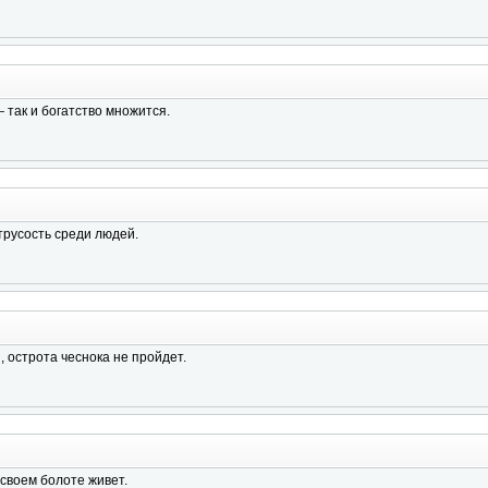
 так и богатство множится.
русость среди людей.
, острота чеснока не пройдет.
своем болоте живет.