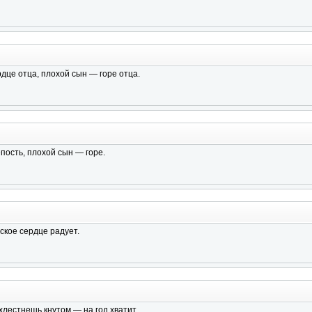
це отца, плохой сын — горе отца.
ость, плохой сын — горе.
кое сердце радует.
хлестнешь кнутом — на год хватит.