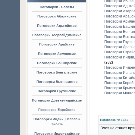
Поговорки Абази
Поговорки Адыге
Поговорки - Советы
Поговорки Азерб
Поговорки Арабс
Поговорки Абазинские
Поговорки Армян
Поговорки Адыгейские
Поговорки Башки
Поговорки Бенгал
Поговорки Азербайджанские
Поговорки Вьетн
Поговорки Грузин
Поговорки Арабские
Поговорки Древн
Поговорки Еврей
Поговорки Армянские
Поговорки Индии,
(282)
Поговорки Башкирские
Поговорки Индон
Поговорки Бенгальские
Поговорки Испан
Поговорки Китайс
Поговорки Вьетнамские
Поговорки Корей
Поговорки Крымс
Поговорки Грузинские
Поговорки Монго
Поговорки Древнеиндийские
Поговорки Еврейские
Поговорки Индии, Непала и
Поговорка № 6921
Тибета
Змея не станет прям
Поговорки Индонезийские