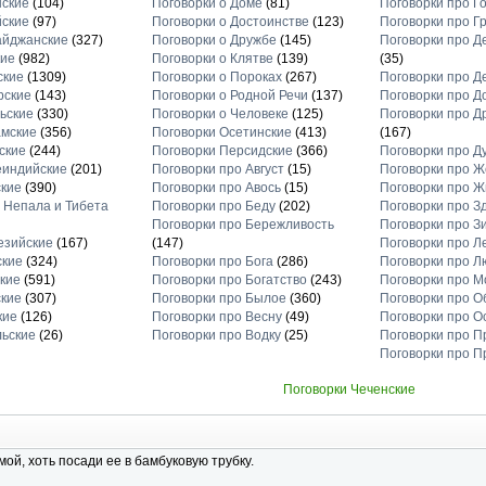
нские
(104)
Поговорки о Доме
(81)
Поговорки про Г
йские
(97)
Поговорки о Достоинстве
(123)
Поговорки про Г
айджанские
(327)
Поговорки о Дружбе
(145)
Поговорки про Д
кие
(982)
Поговорки о Клятве
(139)
(35)
ские
(1309)
Поговорки о Пороках
(267)
Поговорки про Д
рские
(143)
Поговорки о Родной Речи
(137)
Поговорки про Д
ьские
(330)
Поговорки о Человеке
(125)
Поговорки про Д
амские
(356)
Поговорки Осетинские
(413)
(167)
ские
(244)
Поговорки Персидские
(366)
Поговорки про Д
еиндийские
(201)
Поговорки про Август
(15)
Поговорки про 
ские
(390)
Поговорки про Авось
(15)
Поговорки про Ж
 Непала и Тибета
Поговорки про Беду
(202)
Поговорки про З
Поговорки про Бережливость
Поговорки про З
езийские
(167)
(147)
Поговорки про Л
ские
(324)
Поговорки про Бога
(286)
Поговорки про Л
кие
(591)
Поговорки про Богатство
(243)
Поговорки про М
ские
(307)
Поговорки про Былое
(360)
Поговорки про О
кие
(126)
Поговорки про Весну
(49)
Поговорки про О
льские
(26)
Поговорки про Водку
(25)
Поговорки про П
Поговорки про П
Поговорки Чеченские
ой, хоть посади ее в бамбуковую трубку.